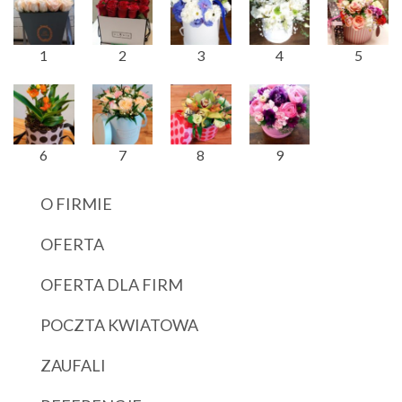
1
2
3
4
5
6
7
8
9
O FIRMIE
OFERTA
OFERTA DLA FIRM
POCZTA KWIATOWA
ZAUFALI